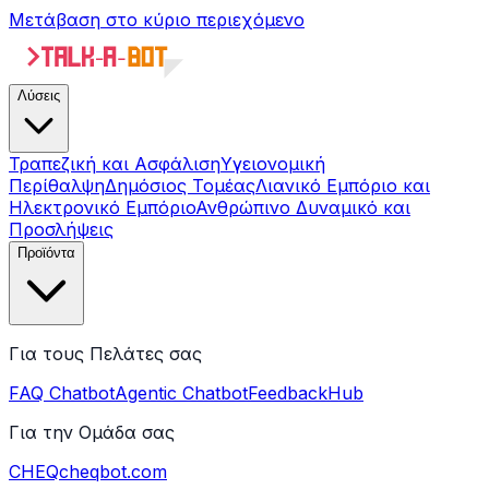
Μετάβαση στο κύριο περιεχόμενο
Λύσεις
Τραπεζική και Ασφάλιση
Υγειονομική
Περίθαλψη
Δημόσιος Τομέας
Λιανικό Εμπόριο και
Ηλεκτρονικό Εμπόριο
Ανθρώπινο Δυναμικό και
Προσλήψεις
Προϊόντα
Για τους Πελάτες σας
FAQ Chatbot
Agentic Chatbot
FeedbackHub
Για την Ομάδα σας
CHEQ
cheqbot.com