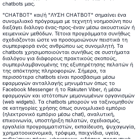
chatbots μας.
"CHATBOT" και/ή "ΛΥΣΗ CHATBOT" σημαίνει ένα
συνομιλιακό πρόγραμμα με τεχνητή νοημοσύνη που
διεξάγει διάλογο ένας-προς-έναν μέσω ακουστικών ή
κειμενικών μεθόδων. Τέτοια προγράμματα συνήθως
σχεδιάζονται ώστε να προσομοιώνουν πειστικά τη
συμπεριφορά ενός ανθρώπου ως συνομιλητή. Τα
chatbots χρησιμοποιούνται συνήθως σε συστήματα
διαλόγου για διάφορους πρακτικούς σκοπούς,
συμπεριλαμβανομένης της εξυπηρέτησης πελατών ή
της απόκτησης πληροφοριών. Σήμερα, τα
περισσότερα chatbots είναι προσβάσιμα μέσω
εφαρμογών ανταλλαγής μηνυμάτων όπως το
Facebook Messenger ή το Rakuten Viber, ή μέσω
εφαρμογών και ιστότοπων μεμονωμένων οργανισμών
(web widgets). Τα chatbots μπορούν να ταξινομηθούν
σε κατηγορίες χρήσης όπως συνομιλιακό εμπόριο
(ηλεκτρονικό εμπόριο μέσω chat), αναλυτική,
επικοινωνία, υποστήριξη πελατών, σχεδιασμός,
εργαλεία προγραμματιστών, εκπαίδευση, ψυχαγωγία,
χρηματοοικονομικά, τρόφιμα, παιχνίδια, υγεία,