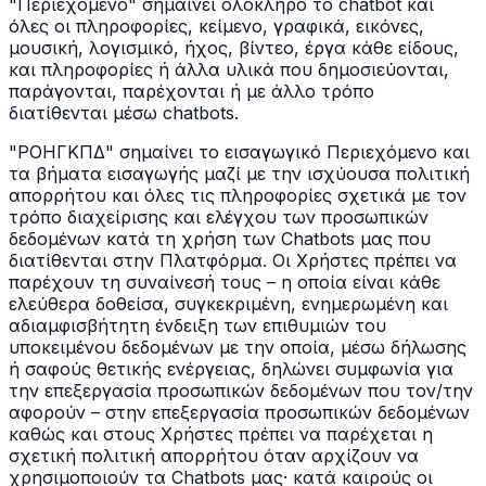
"Περιεχόμενο" σημαίνει ολόκληρο το chatbot και
όλες οι πληροφορίες, κείμενο, γραφικά, εικόνες,
μουσική, λογισμικό, ήχος, βίντεο, έργα κάθε είδους,
και πληροφορίες ή άλλα υλικά που δημοσιεύονται,
παράγονται, παρέχονται ή με άλλο τρόπο
διατίθενται μέσω chatbots.
"ΡΟΗΓΚΠΔ" σημαίνει το εισαγωγικό Περιεχόμενο και
τα βήματα εισαγωγής μαζί με την ισχύουσα πολιτική
απορρήτου και όλες τις πληροφορίες σχετικά με τον
τρόπο διαχείρισης και ελέγχου των προσωπικών
δεδομένων κατά τη χρήση των Chatbots μας που
διατίθενται στην Πλατφόρμα. Οι Χρήστες πρέπει να
παρέχουν τη συναίνεσή τους – η οποία είναι κάθε
ελεύθερα δοθείσα, συγκεκριμένη, ενημερωμένη και
αδιαμφισβήτητη ένδειξη των επιθυμιών του
υποκειμένου δεδομένων με την οποία, μέσω δήλωσης
ή σαφούς θετικής ενέργειας, δηλώνει συμφωνία για
την επεξεργασία προσωπικών δεδομένων που τον/την
αφορούν – στην επεξεργασία προσωπικών δεδομένων
καθώς και στους Χρήστες πρέπει να παρέχεται η
σχετική πολιτική απορρήτου όταν αρχίζουν να
χρησιμοποιούν τα Chatbots μας· κατά καιρούς οι