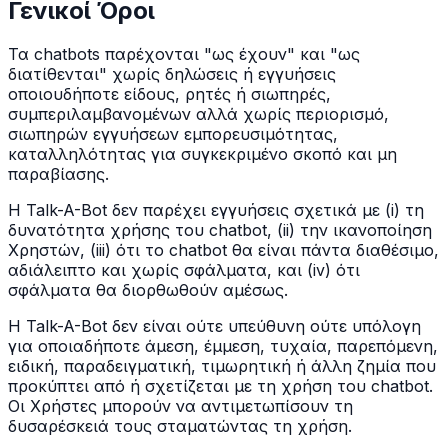
Γενικοί Όροι
Τα chatbots παρέχονται "ως έχουν" και "ως
διατίθενται" χωρίς δηλώσεις ή εγγυήσεις
οποιουδήποτε είδους, ρητές ή σιωπηρές,
συμπεριλαμβανομένων αλλά χωρίς περιορισμό,
σιωπηρών εγγυήσεων εμπορευσιμότητας,
καταλληλότητας για συγκεκριμένο σκοπό και μη
παραβίασης.
Η Talk-A-Bot δεν παρέχει εγγυήσεις σχετικά με (i) τη
δυνατότητα χρήσης του chatbot, (ii) την ικανοποίηση
Χρηστών, (iii) ότι το chatbot θα είναι πάντα διαθέσιμο,
αδιάλειπτο και χωρίς σφάλματα, και (iv) ότι
σφάλματα θα διορθωθούν αμέσως.
Η Talk-A-Bot δεν είναι ούτε υπεύθυνη ούτε υπόλογη
για οποιαδήποτε άμεση, έμμεση, τυχαία, παρεπόμενη,
ειδική, παραδειγματική, τιμωρητική ή άλλη ζημία που
προκύπτει από ή σχετίζεται με τη χρήση του chatbot.
Οι Χρήστες μπορούν να αντιμετωπίσουν τη
δυσαρέσκειά τους σταματώντας τη χρήση.