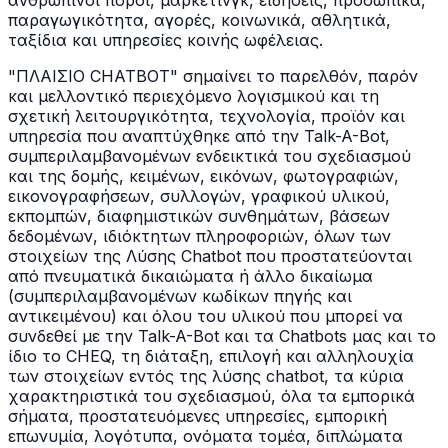
ανθρώπινοι πόροι, μάρκετινγκ, ειδήσεις, προσωπικά,
παραγωγικότητα, αγορές, κοινωνικά, αθλητικά,
ταξίδια και υπηρεσίες κοινής ωφέλειας.
"ΠΛΑΙΣΙΟ CHATBOT" σημαίνει το παρελθόν, παρόν
και μελλοντικό περιεχόμενο λογισμικού και τη
σχετική λειτουργικότητα, τεχνολογία, προϊόν και
υπηρεσία που αναπτύχθηκε από την Talk-A-Bot,
συμπεριλαμβανομένων ενδεικτικά του σχεδιασμού
και της δομής, κειμένων, εικόνων, φωτογραφιών,
εικονογραφήσεων, συλλογών, γραφικού υλικού,
εκπομπών, διαφημιστικών συνθημάτων, βάσεων
δεδομένων, ιδιόκτητων πληροφοριών, όλων των
στοιχείων της Λύσης Chatbot που προστατεύονται
από πνευματικά δικαιώματα ή άλλο δικαίωμα
(συμπεριλαμβανομένων κωδίκων πηγής και
αντικειμένου) και όλου του υλικού που μπορεί να
συνδεθεί με την Talk-A-Bot και τα Chatbots μας και το
ίδιο το CHEQ, τη διάταξη, επιλογή και αλληλουχία
των στοιχείων εντός της λύσης chatbot, τα κύρια
χαρακτηριστικά του σχεδιασμού, όλα τα εμπορικά
σήματα, προστατευόμενες υπηρεσίες, εμπορική
επωνυμία, λογότυπα, ονόματα τομέα, διπλώματα