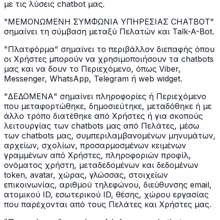
με τις λύσεις chatbot μας.
"ΜΕΜΟΝΩΜΕΝΗ ΣΥΜΦΩΝΙΑ ΥΠΗΡΕΣΙΑΣ CHATBOT"
σημαίνει τη σύμβαση μεταξύ Πελατών και Talk-A-Bot.
"Πλατφόρμα" σημαίνει το περιβάλλον διεπαφής όπου
οι Χρήστες μπορούν να χρησιμοποιήσουν τα chatbots
μας και να δουν το Περιεχόμενο, όπως Viber,
Messenger, WhatsApp, Telegram ή web widget.
"ΔΕΔΟΜΕΝΑ" σημαίνει πληροφορίες ή Περιεχόμενο
που μεταφορτώθηκε, δημοσιεύτηκε, μεταδόθηκε ή με
άλλο τρόπο διατέθηκε από Χρήστες ή για σκοπούς
λειτουργίας των chatbots μας από Πελάτες, μέσω
των chatbots μας, συμπεριλαμβανομένων μηνυμάτων,
αρχείων, σχολίων, προσαρμοσμένων κειμένων
γραμμένων από Χρήστες, πληροφοριών προφίλ,
ονόματος χρήστη, μεταδεδομένων και δεδομένων
token, avatar, χώρας, γλώσσας, στοιχείων
επικοινωνίας, αριθμού τηλεφώνου, διεύθυνσης email,
ατομικού ID, εσωτερικού ID, θέσης, χώρου εργασίας
που παρέχονται από τους Πελάτες και Χρήστες μας.