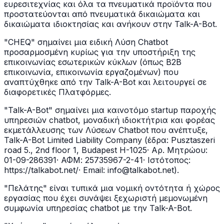
ευρεσιτεχνίας και όλα τα πνευματικά προϊόντα που
προστατεύονται από πνευματικά δικαιώματα και
δικαιώματα ιδιοκτησίας και ανήκουν στην Talk-A-Bot.
"CHEQ" σημαίνει μια ειδική Λύση Chatbot
προσαρμοσμένη κυρίως για την υποστήριξη της
επικοινωνίας εσωτερικών κύκλων (όπως B2B
επικοινωνία, επικοινωνία εργαζομένων) που
αναπτύχθηκε από την Talk-A-Bot και λειτουργεί σε
διαφορετικές Πλατφόρμες.
"Talk-A-Bot" σημαίνει μια καινοτόμο startup παροχής
υπηρεσιών chatbot, μοναδική ιδιοκτήτρια και φορέας
εκμετάλλευσης των Λύσεων Chatbot που ανέπτυξε,
Talk-A-Bot Limited Liability Company (έδρα: Pusztaszeri
road 5., 2nd floor 1, Budapest H-1025· Αρ. Μητρώου:
01-09-286391· ΑΦΜ: 25735967-2-41· Ιστότοπος:
https://talkabot.net/· Email: info@talkabot.net).
"Πελάτης" είναι τυπικά μια νομική οντότητα ή χώρος
εργασίας που έχει συνάψει ξεχωριστή μεμονωμένη
συμφωνία υπηρεσίας chatbot με την Talk-A-Bot.