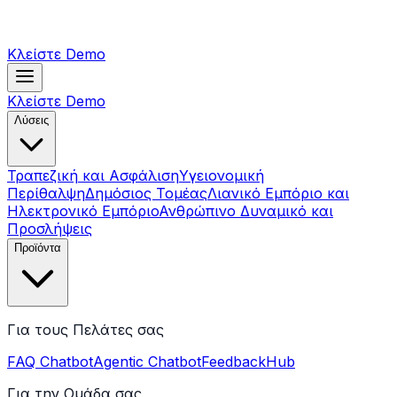
Κλείστε Demo
Κλείστε Demo
Λύσεις
Τραπεζική και Ασφάλιση
Υγειονομική
Περίθαλψη
Δημόσιος Τομέας
Λιανικό Εμπόριο και
Ηλεκτρονικό Εμπόριο
Ανθρώπινο Δυναμικό και
Προσλήψεις
Προϊόντα
Για τους Πελάτες σας
FAQ Chatbot
Agentic Chatbot
FeedbackHub
Για την Ομάδα σας