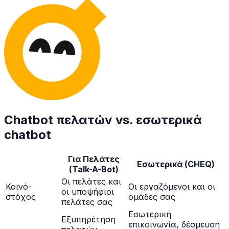
Chatbot πελατών vs. εσωτερικά
chatbot
Για Πελάτες
Εσωτερικά (CHEQ)
(Talk-A-Bot)
Οι πελάτες και
Κοινό-
Οι εργαζόμενοι και οι
οι υποψήφιοι
στόχος
ομάδες σας
πελάτες σας
Εσωτερική
Εξυπηρέτηση
επικοινωνία, δέσμευση