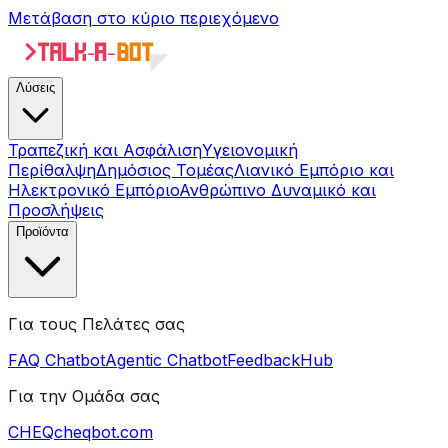
Μετάβαση στο κύριο περιεχόμενο
Λύσεις
Τραπεζική και Ασφάλιση
Υγειονομική
Περίθαλψη
Δημόσιος Τομέας
Λιανικό Εμπόριο και
Ηλεκτρονικό Εμπόριο
Ανθρώπινο Δυναμικό και
Προσλήψεις
Προϊόντα
Για τους Πελάτες σας
FAQ Chatbot
Agentic Chatbot
FeedbackHub
Για την Ομάδα σας
CHEQ
cheqbot.com