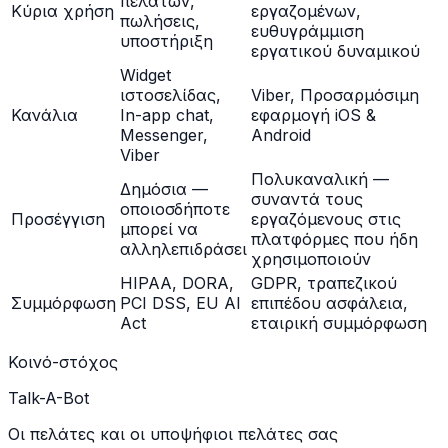
πελατών,
Κύρια χρήση
εργαζομένων,
πωλήσεις,
ευθυγράμμιση
υποστήριξη
εργατικού δυναμικού
Widget
ιστοσελίδας,
Viber, Προσαρμόσιμη
Κανάλια
In-app chat,
εφαρμογή iOS &
Messenger,
Android
Viber
Πολυκαναλική —
Δημόσια —
συναντά τους
οποιοσδήποτε
Προσέγγιση
εργαζόμενους στις
μπορεί να
πλατφόρμες που ήδη
αλληλεπιδράσει
χρησιμοποιούν
HIPAA, DORA,
GDPR, τραπεζικού
Συμμόρφωση
PCI DSS, EU AI
επιπέδου ασφάλεια,
Act
εταιρική συμμόρφωση
Κοινό-στόχος
Talk-A-Bot
Οι πελάτες και οι υποψήφιοι πελάτες σας