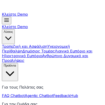
Κλείστε Demo
Κλείστε Demo
Λύσεις
Τραπεζική και Ασφάλιση
Υγειονομική
Περίθαλψη
Δημόσιος Τομέας
Λιανικό Εμπόριο και
Ηλεκτρονικό Εμπόριο
Ανθρώπινο Δυναμικό και
Προσλήψεις
Προϊόντα
Για τους Πελάτες σας
FAQ Chatbot
Agentic Chatbot
FeedbackHub
Για την Ομάδα σας