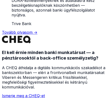
DORA-követelményeknek és auditálásra kész
beszélgetésnaplóknak köszönhetően —
biztonságos, azonnali banki ügyfélszolgálatot
nyújtva.
Trive Bank
Tovább olvasom
→
El kell érnie minden banki munkatársat — a
pénztárosoktól a back-office személyzetig?
A CHEQ áthidalja a digitális kommunikációs szakadékot a
bankszektorban — eléri a frontvonalbeli munkatársakat
Viberen és Messengeren kritikus frissítésekkel,
megfelelőségi figyelmeztetésekkel és kétirányú
kommunikációval.
Ismerje meg a CHEQ-et