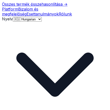
Összes termék összehasonlítása
→
Platform
Bizalom és
megfelelőség
Esettanulmányok
Rólunk
Nyelv