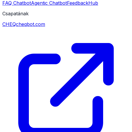
FAQ Chatbot
Agentic Chatbot
FeedbackHub
Csapatának
CHEQ
cheqbot.com