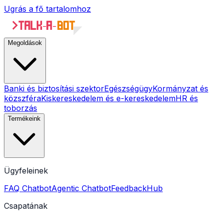
Ugrás a fő tartalomhoz
Megoldások
Banki és biztosítási szektor
Egészségügy
Kormányzat és
közszféra
Kiskereskedelem és e-kereskedelem
HR és
toborzás
Termékeink
Ügyfeleinek
FAQ Chatbot
Agentic Chatbot
FeedbackHub
Csapatának