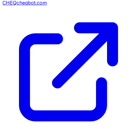
CHEQ
cheqbot.com