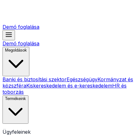
Demó foglalása
Demó foglalása
Megoldások
Banki és biztosítási szektor
Egészségügy
Kormányzat és
közszféra
Kiskereskedelem és e-kereskedelem
HR és
toborzás
Termékeink
Ügyfeleinek