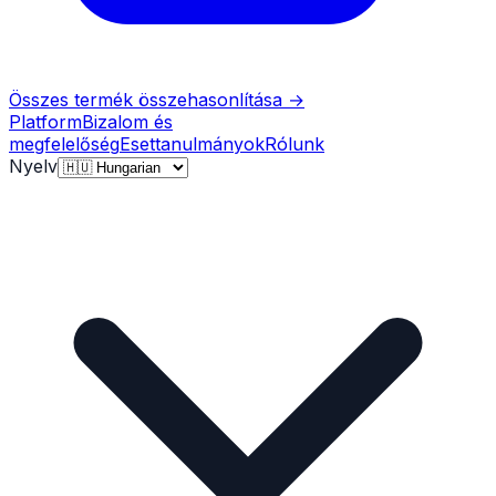
Összes termék összehasonlítása
→
Platform
Bizalom és
megfelelőség
Esettanulmányok
Rólunk
Nyelv