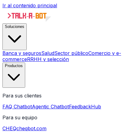
Ir al contenido principal
Soluciones
Banca y seguros
Salud
Sector público
Comercio y e-
commerce
RRHH y selección
Productos
Para sus clientes
FAQ Chatbot
Agentic Chatbot
FeedbackHub
Para su equipo
CHEQ
cheqbot.com