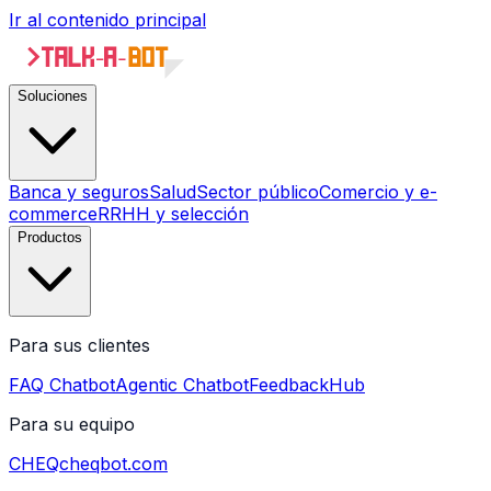
Ir al contenido principal
Soluciones
Banca y seguros
Salud
Sector público
Comercio y e-
commerce
RRHH y selección
Productos
Para sus clientes
FAQ Chatbot
Agentic Chatbot
FeedbackHub
Para su equipo
CHEQ
cheqbot.com