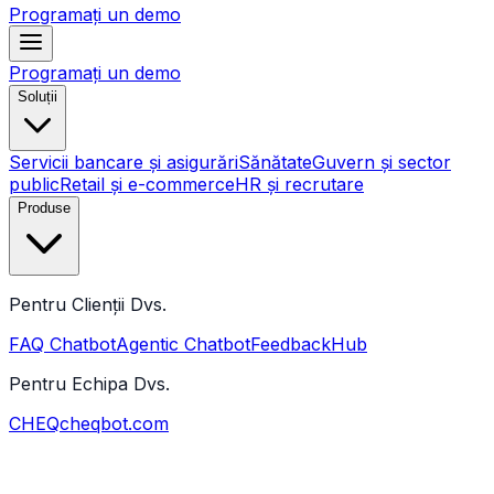
Programați un demo
Programați un demo
Soluții
Servicii bancare și asigurări
Sănătate
Guvern și sector
public
Retail și e-commerce
HR și recrutare
Produse
Pentru Clienții Dvs.
FAQ Chatbot
Agentic Chatbot
FeedbackHub
Pentru Echipa Dvs.
CHEQ
cheqbot.com