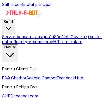
Salt la conținutul principal
Soluții
Servicii bancare și asigurări
Sănătate
Guvern și sector
public
Retail și e-commerce
HR și recrutare
Produse
Pentru Clienții Dvs.
FAQ Chatbot
Agentic Chatbot
FeedbackHub
Pentru Echipa Dvs.
CHEQ
cheqbot.com