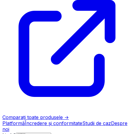
Comparați toate produsele
→
Platformă
Încredere și conformitate
Studii de caz
Despre
noi