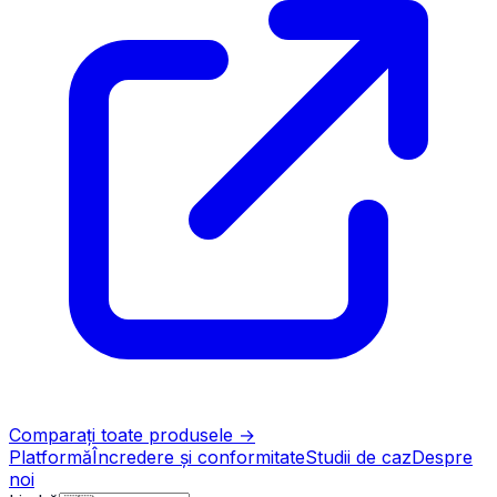
Comparați toate produsele
→
Platformă
Încredere și conformitate
Studii de caz
Despre
noi