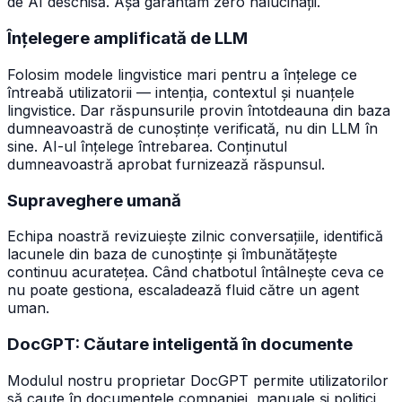
de AI deschisă. Așa garantăm zero halucinații.
Înțelegere amplificată de LLM
Folosim modele lingvistice mari pentru a înțelege ce
întreabă utilizatorii — intenția, contextul și nuanțele
lingvistice. Dar răspunsurile provin întotdeauna din baza
dumneavoastră de cunoștințe verificată, nu din LLM în
sine. AI-ul înțelege întrebarea. Conținutul
dumneavoastră aprobat furnizează răspunsul.
Supraveghere umană
Echipa noastră revizuiește zilnic conversațiile, identifică
lacunele din baza de cunoștințe și îmbunătățește
continuu acuratețea. Când chatbotul întâlnește ceva ce
nu poate gestiona, escaladează fluid către un agent
uman.
DocGPT: Căutare inteligentă în documente
Modulul nostru proprietar DocGPT permite utilizatorilor
să caute în documentele companiei, manuale și politici