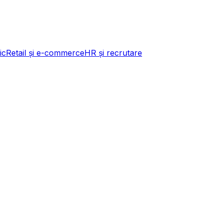
ic
Retail și e-commerce
HR și recrutare