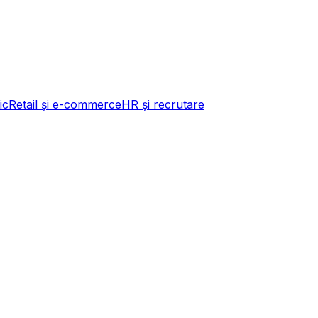
ic
Retail și e-commerce
HR și recrutare