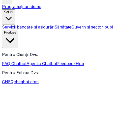
Programați un demo
Soluții
Servicii bancare și asigurări
Sănătate
Guvern și sector publ
Produse
Pentru Clienții Dvs.
FAQ Chatbot
Agentic Chatbot
FeedbackHub
Pentru Echipa Dvs.
CHEQ
cheqbot.com