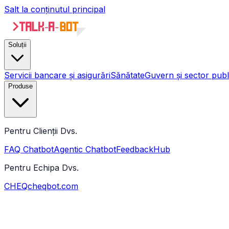
Salt la conținutul principal
Soluții
Servicii bancare și asigurări
Sănătate
Guvern și sector publ
Produse
Pentru Clienții Dvs.
FAQ Chatbot
Agentic Chatbot
FeedbackHub
Pentru Echipa Dvs.
CHEQ
cheqbot.com