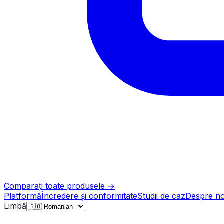
Comparați toate produsele
→
Platformă
Încredere și conformitate
Studii de caz
Despre no
Limbă