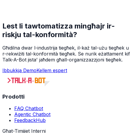
Lest li tawtomatizza mingħajr ir-
riskju tal-konformità?
Għidilna dwar l-industrija tiegħek, il-każ tal-użu tiegħek u
r-rekwiżiti tal-konformità tiegħek. Se nurik eżattament kif
Talk-A-Bot jista' jaħdem għall-organizzazzjoni tiegħek.
Ibbukkja Demo
Kellem espert
Prodotti
FAQ Chatbot
Agentic Chatbot
FeedbackHub
Għat-Timijiet Interni