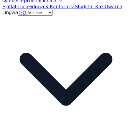
Qabbel il-prodotti kollha
→
Pjattaforma
Fiduċja & Konformità
Studji ta' Każi
Dwarna
Lingwa