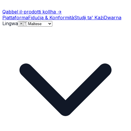
Qabbel il-prodotti kollha
→
Pjattaforma
Fiduċja & Konformità
Studji ta' Każi
Dwarna
Lingwa