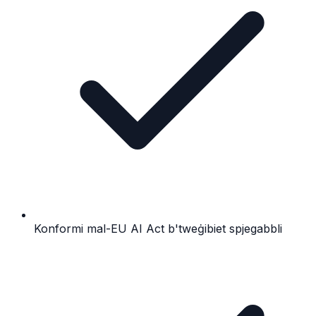
Konformi mal-EU AI Act b'tweġibiet spjegabbli