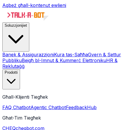
Aqbeż għall-kontenut ewlieni
Soluzzjonijiet
Banek & Assigurazzjoni
Kura tas-Saħħa
Gvern & Settur
Pubbliku
Bejgħ bl-Imnut & Kummerċ Elettroniku
HR &
Reklutaġġ
Prodotti
Għall-Klijenti Tiegħek
FAQ Chatbot
Agentic Chatbot
FeedbackHub
Għat-Tim Tiegħek
CHEQ
cheqbot.com