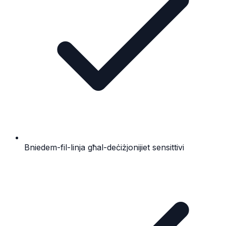
Bniedem-fil-linja għal-deċiżjonijiet sensittivi