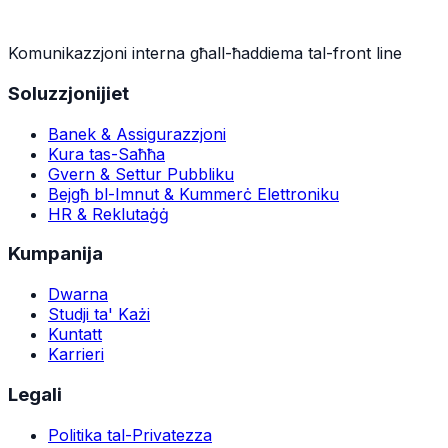
Komunikazzjoni interna għall-ħaddiema tal-front line
Soluzzjonijiet
Banek & Assigurazzjoni
Kura tas-Saħħa
Gvern & Settur Pubbliku
Bejgħ bl-Imnut & Kummerċ Elettroniku
HR & Reklutaġġ
Kumpanija
Dwarna
Studji ta' Każi
Kuntatt
Karrieri
Legali
Politika tal-Privatezza