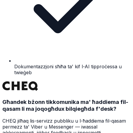
Dokumentazzjoni sħiħa ta' kif l-AI tipproċessa u
twieġeb
Għandek bżonn tikkomunika ma' ħaddiema fil-
qasam li ma joqogħdux bilqiegħda f'desk?
CHEQ jilħaq lis-servizz pubbliku u l-ħaddiema fil-qasam
permezz ta' Viber u Messenger — iwassal
aġġornamenti, jiġbor feedback u jippermetti