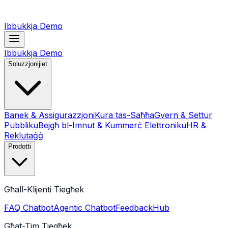
Ibbukkja Demo
Ibbukkja Demo
Soluzzjonijiet
Banek & Assigurazzjoni
Kura tas-Saħħa
Gvern & Settur
Pubbliku
Bejgħ bl-Imnut & Kummerċ Elettroniku
HR &
Reklutaġġ
Prodotti
Għall-Klijenti Tiegħek
FAQ Chatbot
Agentic Chatbot
FeedbackHub
Għat-Tim Tiegħek