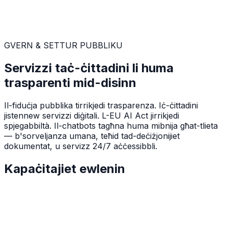
GVERN & SETTUR PUBBLIKU
Servizzi taċ-ċittadini li huma
trasparenti mid-disinn
Il-fiduċja pubblika tirrikjedi trasparenza. Iċ-ċittadini
jistennew servizzi diġitali. L-EU AI Act jirrikjedi
spjegabbiltà. Il-chatbots tagħna huma mibnija għat-tlieta
— b'sorveljanza umana, teħid tad-deċiżjonijiet
dokumentat, u servizz 24/7 aċċessibbli.
Kapaċitajiet ewlenin