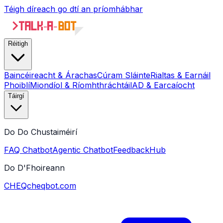
Téigh díreach go dtí an príomhábhar
Réitigh
Baincéireacht & Árachas
Cúram Sláinte
Rialtas & Earnáil
Phoiblí
Miondíol & Ríomhthráchtáil
AD & Earcaíocht
Táirgí
Do Do Chustaiméirí
FAQ Chatbot
Agentic Chatbot
FeedbackHub
Do D'Fhoireann
CHEQ
cheqbot.com