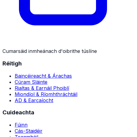
Cumarsáid inmheánach d'oibrithe túslíne
Réitigh
Baincéireacht & Árachas
Cúram Sláinte
Rialtas & Earnáil Phoiblí
Miondíol & Ríomhthráchtáil
AD & Earcaíocht
Cuideachta
Fúinn
Cás-Staidéir