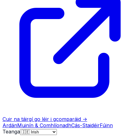
Cuir na táirgí go léir i gcomparáid
→
Ardán
Muinín & Comhlíonadh
Cás-Staidéir
Fúinn
Teanga