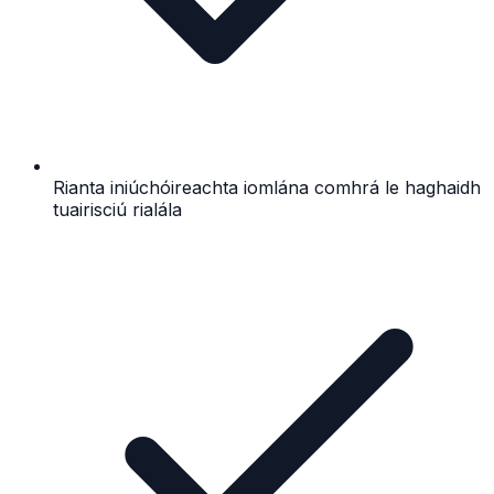
Rianta iniúchóireachta iomlána comhrá le haghaidh
tuairisciú rialála