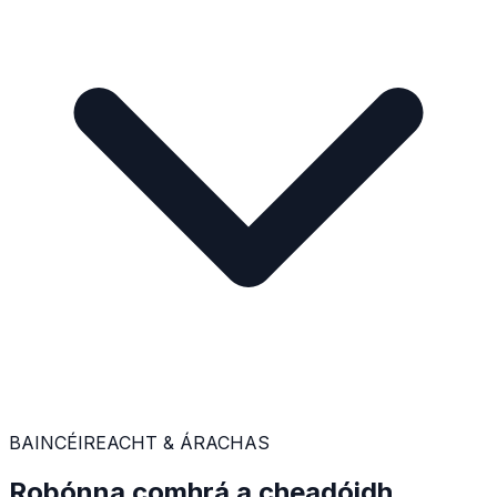
BAINCÉIREACHT & ÁRACHAS
Robónna comhrá a cheadóidh