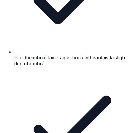
Fíordheimhniú láidir agus fíorú aitheantais laistigh
den chomhrá