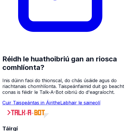
Réidh le huathoibriú gan an riosca
comhlíonta?
Inis dúinn faoi do thionscal, do chás úsáide agus do
riachtanais chomhlíonta. Taispeánfaimid duit go beacht
conas is féidir le Talk-A-Bot oibriú do d'eagraíocht.
Cuir Taispeántas in Áirithe
Labhair le saineolí
Táirgí