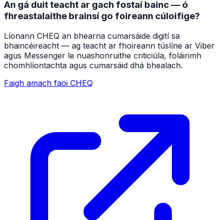
An gá duit teacht ar gach fostaí bainc — ó
fhreastalaithe brainsí go foireann cúloifige?
Líonann CHEQ an bhearna cumarsáide digití sa
bhaincéireacht — ag teacht ar fhoireann túslíne ar Viber
agus Messenger le nuashonruithe criticiúla, foláirimh
chomhlíontachta agus cumarsáid dhá bhealach.
Faigh amach faoi CHEQ