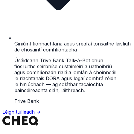
Giniúint fionnachtana agus sreafaí tonsaithe laistigh
de chosaintí comhlíontacha
Úsáideann Trive Bank Talk-A-Bot chun
fiosruithe seirbhíse custaiméirí a uathoibriú
agus comhlíonadh rialála iomlán á choinneáil
le riachtanais DORA agus logaí comhrá réidh
le hiniúchadh — ag soláthar tacaíochta
baincéireachta slán, láithreach.
Trive Bank
Léigh tuilleadh
→