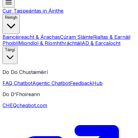
Cuir Taispeántas in Áirithe
Réitigh
Baincéireacht & Árachas
Cúram Sláinte
Rialtas & Earnáil
Phoiblí
Miondíol & Ríomhthráchtáil
AD & Earcaíocht
Táirgí
Do Do Chustaiméirí
FAQ Chatbot
Agentic Chatbot
FeedbackHub
Do D'Fhoireann
CHEQ
cheqbot.com