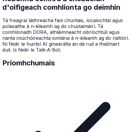
d'oifigeach comhlíonta go deimhin
Tá freagraí láithreacha faoi chuntais, íocaíochtaí agus
polasaithe á n-éileamh ag do chustaiméirí. Tá
comhlíonadh DORA, athléimneacht oibríochtúil agus
rianta iniúchóireachta iomlána á n-éileamh ag do rialtóirí.
Ní féidir le huirlisí AI ginearálta an dá rud a thabhairt
duit. Is féidir le Talk-A-Bot.
Príomhchumais