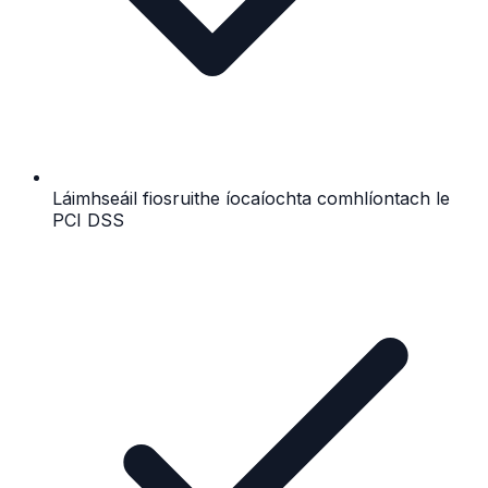
Láimhseáil fiosruithe íocaíochta comhlíontach le
PCI DSS