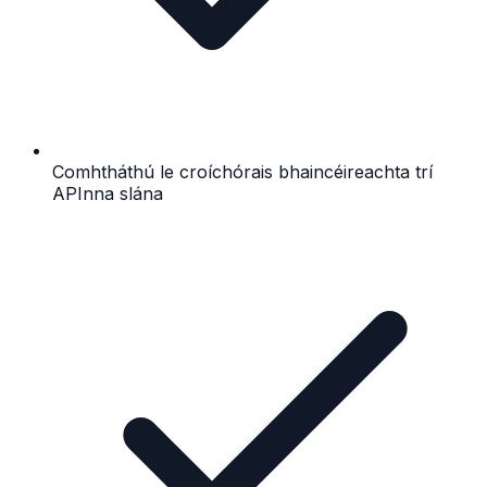
Comhtháthú le croíchórais bhaincéireachta trí
APInna slána