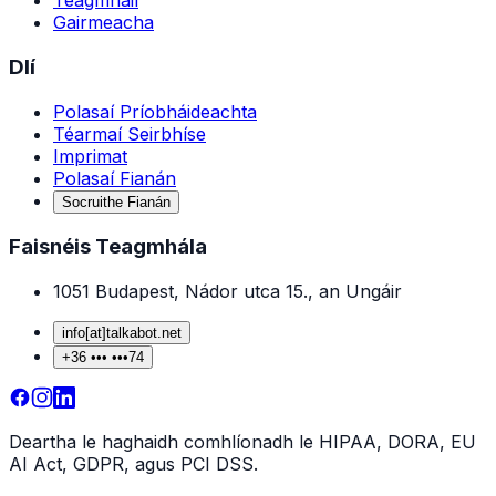
Teagmháil
Gairmeacha
Dlí
Polasaí Príobháideachta
Téarmaí Seirbhíse
Imprimat
Polasaí Fianán
Socruithe Fianán
Faisnéis Teagmhála
1051 Budapest, Nádor utca 15., an Ungáir
info
[at]
talkabot
.
net
+36
••• •••
74
Deartha le haghaidh comhlíonadh le HIPAA, DORA, EU
AI Act, GDPR, agus PCI DSS.