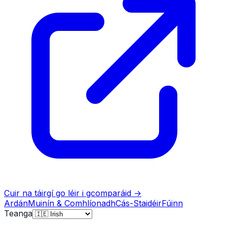
Cuir na táirgí go léir i gcomparáid
→
Ardán
Muinín & Comhlíonadh
Cás-Staidéir
Fúinn
Teanga