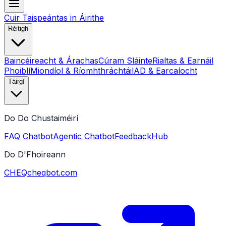
Cuir Taispeántas in Áirithe
Réitigh
Baincéireacht & Árachas
Cúram Sláinte
Rialtas & Earnáil
Phoiblí
Miondíol & Ríomhthráchtáil
AD & Earcaíocht
Táirgí
Do Do Chustaiméirí
FAQ Chatbot
Agentic Chatbot
FeedbackHub
Do D'Fhoireann
CHEQ
cheqbot.com