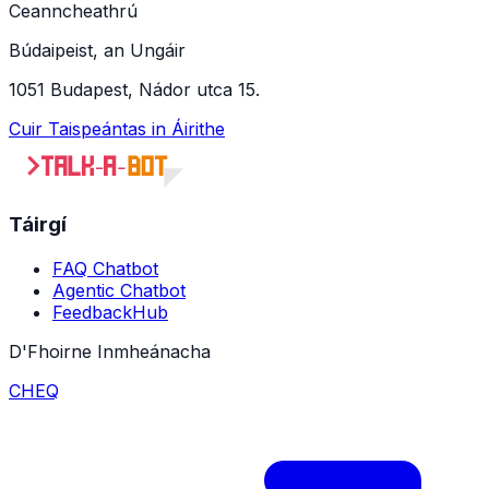
Ceanncheathrú
Búdaipeist, an Ungáir
1051 Budapest, Nádor utca 15.
Cuir Taispeántas in Áirithe
Táirgí
FAQ Chatbot
Agentic Chatbot
FeedbackHub
D'Fhoirne Inmheánacha
CHEQ