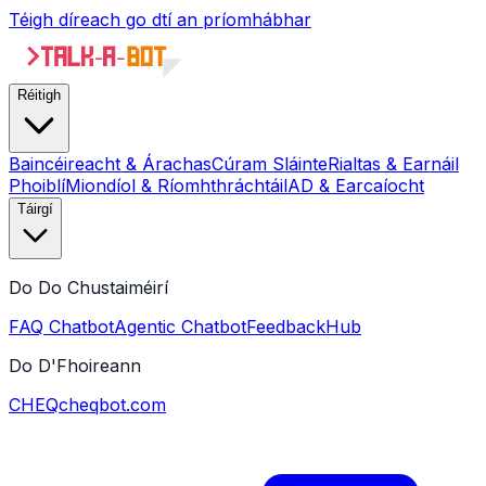
Téigh díreach go dtí an príomhábhar
Réitigh
Baincéireacht & Árachas
Cúram Sláinte
Rialtas & Earnáil
Phoiblí
Miondíol & Ríomhthráchtáil
AD & Earcaíocht
Táirgí
Do Do Chustaiméirí
FAQ Chatbot
Agentic Chatbot
FeedbackHub
Do D'Fhoireann
CHEQ
cheqbot.com