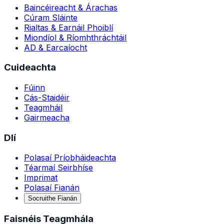
Baincéireacht & Árachas
Cúram Sláinte
Rialtas & Earnáil Phoiblí
Miondíol & Ríomhthráchtáil
AD & Earcaíocht
Cuideachta
Fúinn
Cás-Staidéir
Teagmháil
Gairmeacha
Dlí
Polasaí Príobháideachta
Téarmaí Seirbhíse
Imprimat
Polasaí Fianán
Socruithe Fianán
Faisnéis Teagmhála