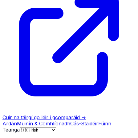
Cuir na táirgí go léir i gcomparáid
→
Ardán
Muinín & Comhlíonadh
Cás-Staidéir
Fúinn
Teanga