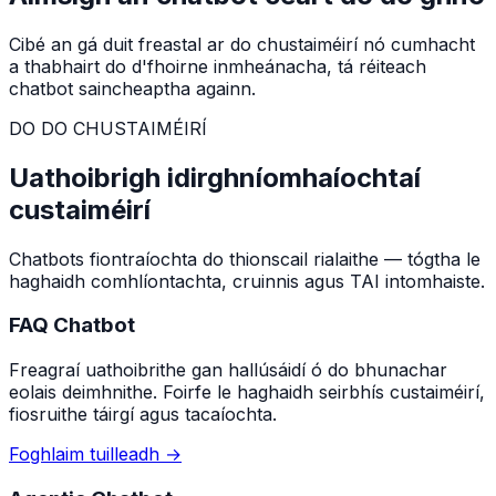
Cibé an gá duit freastal ar do chustaiméirí nó cumhacht
a thabhairt do d'fhoirne inmheánacha, tá réiteach
chatbot saincheaptha againn.
DO DO CHUSTAIMÉIRÍ
Uathoibrigh idirghníomhaíochtaí
custaiméirí
Chatbots fiontraíochta do thionscail rialaithe — tógtha le
haghaidh comhlíontachta, cruinnis agus TAI intomhaiste.
FAQ Chatbot
Freagraí uathoibrithe gan hallúsáidí ó do bhunachar
eolais deimhnithe. Foirfe le haghaidh seirbhís custaiméirí,
fiosruithe táirgí agus tacaíochta.
Foghlaim tuilleadh
→