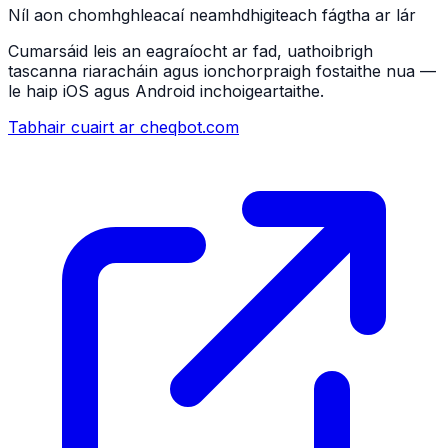
Níl aon chomhghleacaí neamhdhigiteach fágtha ar lár
Cumarsáid leis an eagraíocht ar fad, uathoibrigh
tascanna riaracháin agus ionchorpraigh fostaithe nua —
le haip iOS agus Android inchoigeartaithe.
Tabhair cuairt ar cheqbot.com