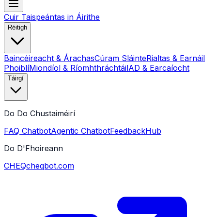
Cuir Taispeántas in Áirithe
Réitigh
Baincéireacht & Árachas
Cúram Sláinte
Rialtas & Earnáil
Phoiblí
Miondíol & Ríomhthráchtáil
AD & Earcaíocht
Táirgí
Do Do Chustaiméirí
FAQ Chatbot
Agentic Chatbot
FeedbackHub
Do D'Fhoireann
CHEQ
cheqbot.com