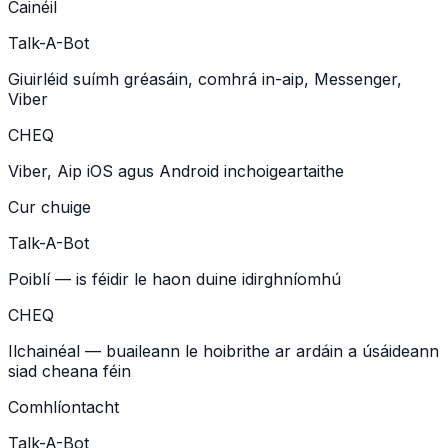
Cainéil
Talk-A-Bot
Giuirléid suímh gréasáin, comhrá in-aip, Messenger,
Viber
CHEQ
Viber, Aip iOS agus Android inchoigeartaithe
Cur chuige
Talk-A-Bot
Poiblí — is féidir le haon duine idirghníomhú
CHEQ
Ilchainéal — buaileann le hoibrithe ar ardáin a úsáideann
siad cheana féin
Comhlíontacht
Talk-A-Bot