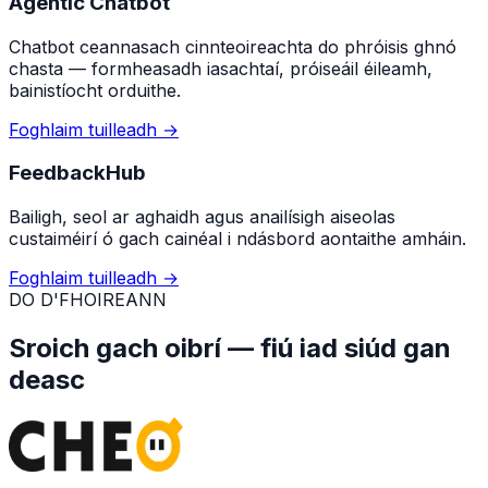
Agentic Chatbot
Chatbot ceannasach cinnteoireachta do phróisis ghnó
chasta — formheasadh iasachtaí, próiseáil éileamh,
bainistíocht orduithe.
Foghlaim tuilleadh
→
FeedbackHub
Bailigh, seol ar aghaidh agus anailísigh aiseolas
custaiméirí ó gach cainéal i ndásbord aontaithe amháin.
Foghlaim tuilleadh
→
DO D'FHOIREANN
Sroich gach oibrí — fiú iad siúd gan
deasc