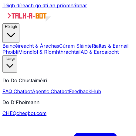
Téigh díreach go dtí an príomhábhar
Réitigh
Baincéireacht & Árachas
Cúram Sláinte
Rialtas & Earnáil
Phoiblí
Miondíol & Ríomhthráchtáil
AD & Earcaíocht
Táirgí
Do Do Chustaiméirí
FAQ Chatbot
Agentic Chatbot
FeedbackHub
Do D'Fhoireann
CHEQ
cheqbot.com