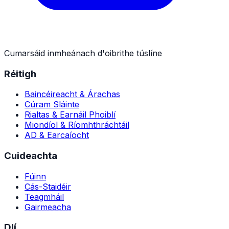
Cumarsáid inmheánach d'oibrithe túslíne
Réitigh
Baincéireacht & Árachas
Cúram Sláinte
Rialtas & Earnáil Phoiblí
Miondíol & Ríomhthráchtáil
AD & Earcaíocht
Cuideachta
Fúinn
Cás-Staidéir
Teagmháil
Gairmeacha
Dlí