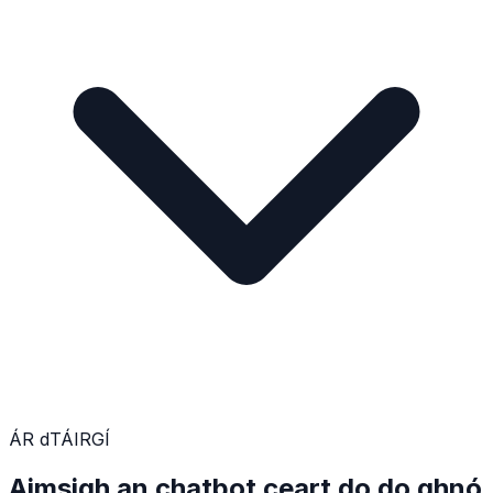
ÁR dTÁIRGÍ
Aimsigh an chatbot ceart do do ghnó