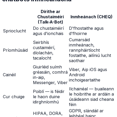
Dírithe ar
Chustaiméirí
Inmheánach (CHEQ)
(Talk-A-Bot)
Do chustaiméirí
D'fhostaithe agus
Sprioclucht
agus d'ionchais
d'fhoirne
Cumarsáid
Seirbhís
inmheánach,
custaiméirí,
Príomhúsáid
rannpháirtíocht
díolachán,
fostaithe, ailíniú lucht
tacaíocht
saothair
Giuirléid suímh
Viber, Aip iOS agus
gréasáin, comhrá
Cainéil
Android
in-aip,
inchoigeartaithe
Messenger, Viber
Ilchainéal — buaileann
Poiblí — is féidir
le hoibrithe ar ardáin a
Cur chuige
le haon duine
úsáideann siad cheana
idirghníomhú
féin
GDPR, slándáil ar
HIPAA, DORA,
leibhéal bainc,