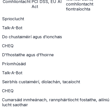
Comhlíontacht
PCI DSS, EU AI
comhlíontacht
Act
fiontraíochta
Sprioclucht
Talk-A-Bot
Do chustaiméirí agus d'ionchais
CHEQ
D'fhostaithe agus d'fhoirne
Príomhúsáid
Talk-A-Bot
Seirbhís custaiméirí, díolachán, tacaíocht
CHEQ
Cumarsáid inmheánach, rannpháirtíocht fostaithe, ailíniú
lucht saothair