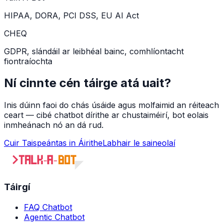
HIPAA, DORA, PCI DSS, EU AI Act
CHEQ
GDPR, slándáil ar leibhéal bainc, comhlíontacht
fiontraíochta
Ní cinnte cén táirge atá uait?
Inis dúinn faoi do chás úsáide agus molfaimid an réiteach
ceart — cibé chatbot dírithe ar chustaiméirí, bot eolais
inmheánach nó an dá rud.
Cuir Taispeántas in Áirithe
Labhair le saineolaí
Táirgí
FAQ Chatbot
Agentic Chatbot