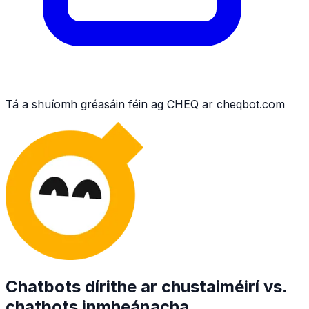
Tá a shuíomh gréasáin féin ag CHEQ ar cheqbot.com
Chatbots dírithe ar chustaiméirí vs.
chatbots inmheánacha