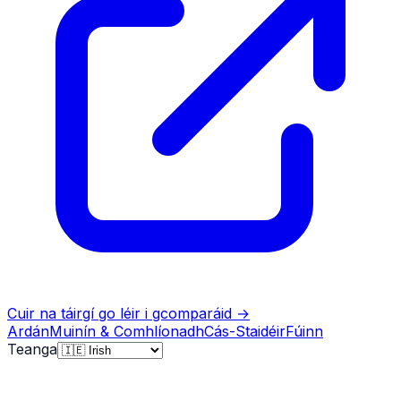
Cuir na táirgí go léir i gcomparáid
→
Ardán
Muinín & Comhlíonadh
Cás-Staidéir
Fúinn
Teanga