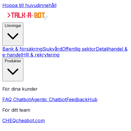
Hoppa till huvudinnehåll
Lösningar
Bank & försäkring
Sjukvård
Offentlig sektor
Detaljhandel &
e-handel
HR & rekrytering
Produkter
För dina kunder
FAQ Chatbot
Agentic Chatbot
FeedbackHub
För ditt team
CHEQ
cheqbot.com