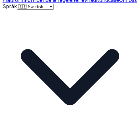
Plattform
Förtroende & regelefterlevnad
Kundcase
Om oss
Språk