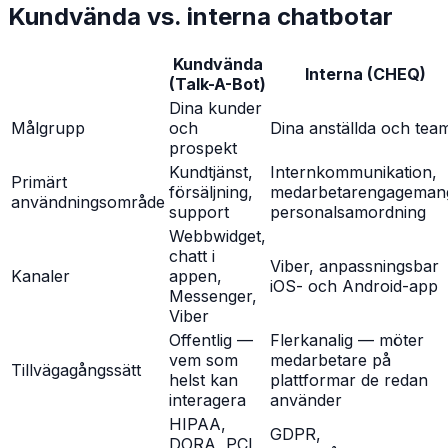
Kundvända vs. interna chatbotar
Kundvända
Interna (CHEQ)
(Talk-A-Bot)
Dina kunder
Målgrupp
och
Dina anställda och tea
prospekt
Kundtjänst,
Internkommunikation,
Primärt
försäljning,
medarbetarengageman
användningsområde
support
personalsamordning
Webbwidget,
chatt i
Viber, anpassningsbar
Kanaler
appen,
iOS- och Android-app
Messenger,
Viber
Offentlig —
Flerkanalig — möter
vem som
medarbetare på
Tillvägagångssätt
helst kan
plattformar de redan
interagera
använder
HIPAA,
GDPR,
DORA, PCI