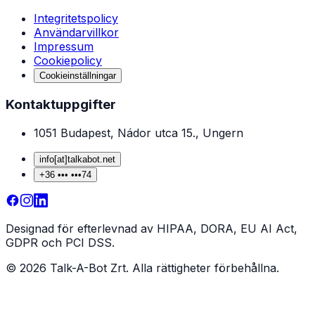
Integritetspolicy
Användarvillkor
Impressum
Cookiepolicy
Cookieinställningar
Kontaktuppgifter
1051 Budapest, Nádor utca 15., Ungern
info
[at]
talkabot
.
net
+36
••• •••
74
Designad för efterlevnad av HIPAA, DORA, EU AI Act,
GDPR och PCI DSS.
©
2026
Talk-A-Bot Zrt.
Alla rättigheter förbehållna.