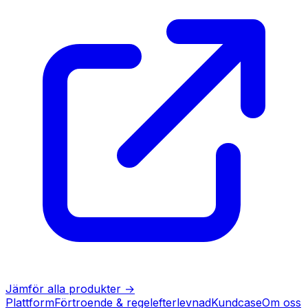
Jämför alla produkter
→
Plattform
Förtroende & regelefterlevnad
Kundcase
Om oss