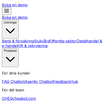
Boka en demo
Boka en demo
Lösningar
Bank & försäkring
Sjukvård
Offentlig sektor
Detaljhandel &
e-handel
HR & rekrytering
Produkter
För dina kunder
FAQ Chatbot
Agentic Chatbot
FeedbackHub
För ditt team
CHEQ
cheqbot.com