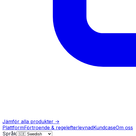
Jämför alla produkter
→
Plattform
Förtroende & regelefterlevnad
Kundcase
Om oss
Språk