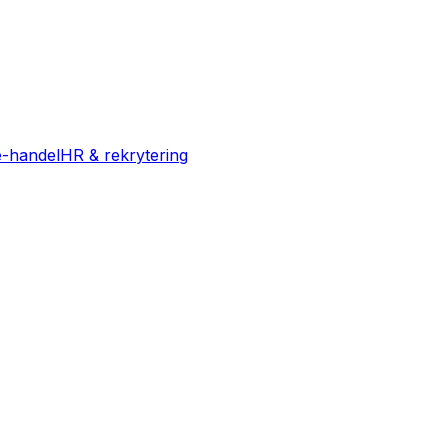
e-handel
HR & rekrytering