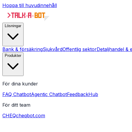
Hoppa till huvudinnehåll
Lösningar
Bank & försäkring
Sjukvård
Offentlig sektor
Detaljhandel & 
Produkter
För dina kunder
FAQ Chatbot
Agentic Chatbot
FeedbackHub
För ditt team
CHEQ
cheqbot.com