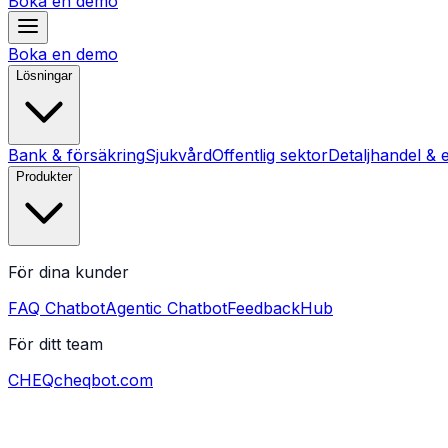
Boka en demo
Boka en demo
Lösningar
Bank & försäkring
Sjukvård
Offentlig sektor
Detaljhandel & 
Produkter
För dina kunder
FAQ Chatbot
Agentic Chatbot
FeedbackHub
För ditt team
CHEQ
cheqbot.com