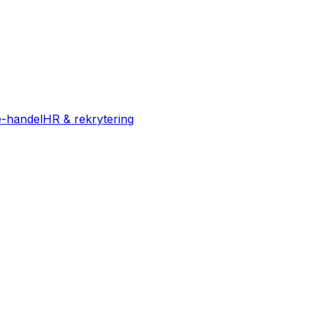
e-handel
HR & rekrytering