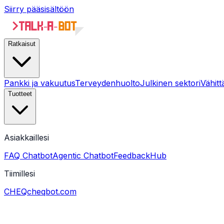
Siirry pääsisältöön
Ratkaisut
Pankki ja vakuutus
Terveydenhuolto
Julkinen sektori
Vähit
Tuotteet
Asiakkaillesi
FAQ Chatbot
Agentic Chatbot
FeedbackHub
Tiimillesi
CHEQ
cheqbot.com