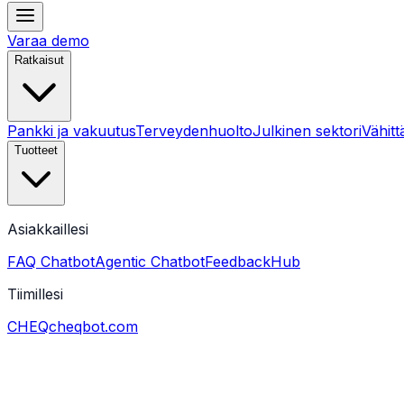
Varaa demo
Ratkaisut
Pankki ja vakuutus
Terveydenhuolto
Julkinen sektori
Vähit
Tuotteet
Asiakkaillesi
FAQ Chatbot
Agentic Chatbot
FeedbackHub
Tiimillesi
CHEQ
cheqbot.com