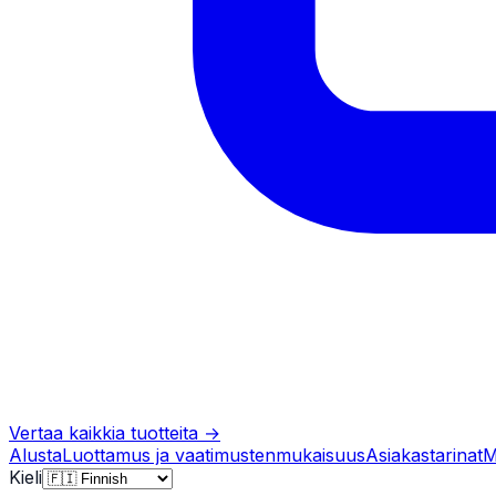
Vertaa kaikkia tuotteita
→
Alusta
Luottamus ja vaatimustenmukaisuus
Asiakastarinat
M
Kieli